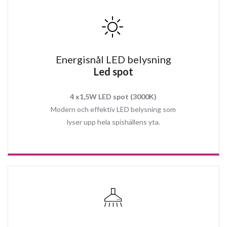
till större kök.
Köksfläktens motor ansluts till en ventilationskanal som har sitt
utblås utanför huset. Motorns utblås diameter är 150 mm (rund).
Om anslutning till ventilation inte är möjligt välj: Recirkulation med
Energisnål LED belysning
Plasmafilter och låt Plasman rengöra matoset i ditt kök med hela
Led spot
99% effektivitet.
Med en livslängd upp till 15år och en underhållsfri funktion kan du
4 x1,5W LED spot (3000K)
fokusera på annat viktigt medan köksfläkten alltid gör jobbet.
Modern och effektiv LED belysning som
lyser upp hela spishällens yta.
Topp Egenskaper:
Tyst 3 stegs motor
Effektiv intern motor V700
Enkel installation
Med en kapacitet upp till 620 m3/h blir köket snabbt fritt från
matos
Prisvärd kvalitet
Enkel att rengöra
Anpassad både för frånluft och recirkulation drift