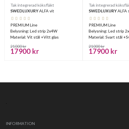
Tak integrerad köksfläkt
Tak integrerad köksflä
SWEDLUXURY
ALFA vit
SWEDLUXURY
ALFA 
PREMIUM Line
PREMIUM Line
Belysning: Led strip 2x4W
Belysning: Led strip 
Material: Vit stål +Vitt glas
Material: Svart stål +S
21000 kr
21000 kr
17900 kr
17900 kr
-
INFORMATION