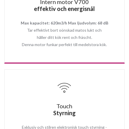
Intern motor V700
Energisnål och modern LED strip 4x1,5W (3000K)
effektiv och energisnål
Tillgänglig i bredd 90 cm
Aluminium fettfilter
Max kapacitet: 620m3/h Max ljudvolym: 68 dB
Tar effektivt bort oönskad matos lukt och
håller ditt kök rent och fräscht.
Denna motor funkar perfekt till medelstora kök.
Touch
Styrning
Exklusiv och stilren elektronisk touch styrning -