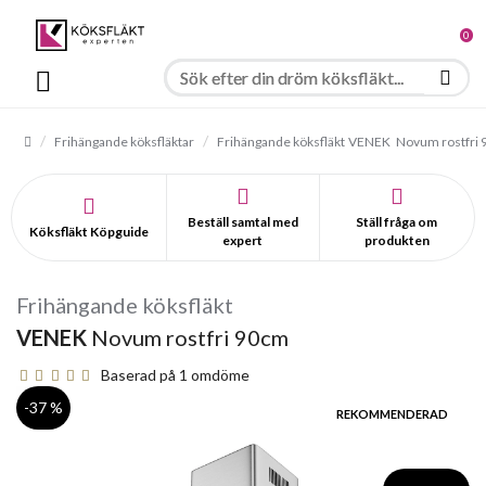
0
Frihängande köksfläktar
Frihängande köksfläkt
VENEK
Novum rostfri
Beställ samtal med
Ställ fråga om
Köksfläkt Köpguide
expert
produkten
Frihängande köksfläkt
VENEK
Novum rostfri 90cm
Baserad på 1 omdöme
-37 %
REKOMMENDERAD