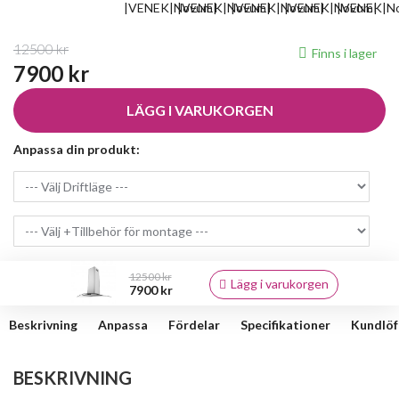
12500 kr
Finns i lager
7900 kr
LÄGG I VARUKORGEN
Anpassa din produkt:
12500 kr
Lägg i varukorgen
7900 kr
Beskrivning
Anpassa
Fördelar
Specifikationer
Kundlöf
BESKRIVNING