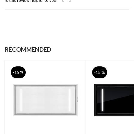
Is this review helpful to you?
RECOMMENDED
-15 %
-15 %