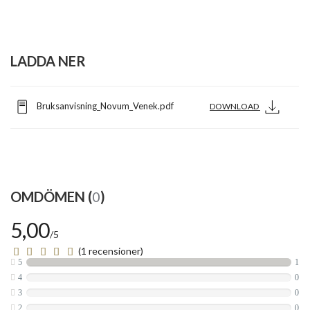
LADDA NER
Bruksanvisning_Novum_Venek.pdf
DOWNLOAD
OMDÖMEN (
0
)
5,00
/5
(1 recensioner)
5
1
4
0
3
0
2
0