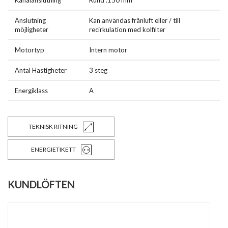
Kanalanslutning
Rund :150 mm
Anslutning
Kan användas frånluft eller / till
möjligheter
recirkulation med kolfilter
Motortyp
Intern motor
Antal Hastigheter
3 steg
Energiklass
A
TEKNISK RITNING
ENERGIETIKETT
KUNDLÖFTEN