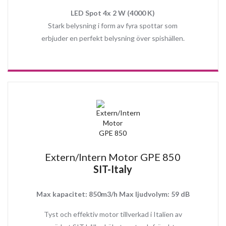
fokusera på annat viktigt medan köksfläkten alltid gör jobbet.
LED Spot 4x 2 W (4000 K)
Stark belysning i form av fyra spottar som
erbjuder en perfekt belysning över spishällen.
Topp Egenskaper:
Tyst 4 stegs motor (3 steg + 1 boost läge)
Super effektiv motor
Effektivt och ljudlöst med Extern montering
Låg inbyggnadshöjd: 89 mm med Extern motor / 385 mm med
Intern motor
Kantsug
Enkel installation
Med en kapacitet upp till 850 m3/h blir köket snabbt fritt från
matos
Noggrant utvald kvalitets produkt
Extern/Intern Motor GPE 850
Enkel att rengöra
SIT-Italy
Anpassad både för frånluft och recirkulation drift
Energi sparsam och modern LED strip 4x 2W (4000K)
Max kapacitet: 850m3/h Max ljudvolym: 59 dB
Fjärrkontroll
Tillgänglig i bredd 96 cm och 120 cm
Tyst och effektiv motor tillverkad i Italien av
Stort metall fettfilter