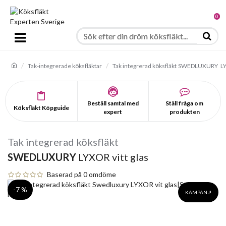
0
Tak-integrerade köksfläktar
Tak integrerad köksfläkt
SWEDLUXURY
LY
Beställ samtal med
Ställ fråga om
Köksfläkt Köpguide
expert
produkten
Tak integrerad köksfläkt
SWEDLUXURY
LYXOR vitt glas
Baserad på 0 omdöme
-7 %
KAMPANJ!