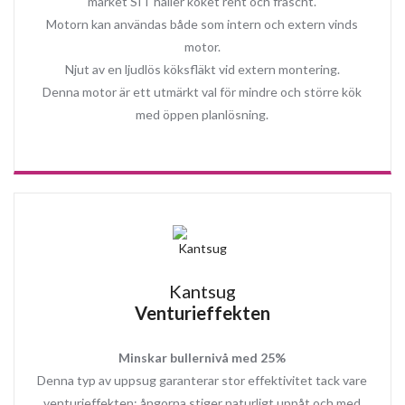
märket SIT håller köket rent och fräscht.
Motorn kan användas både som intern och extern vinds
motor.
Njut av en ljudlös köksfläkt vid extern montering.
Denna motor är ett utmärkt val för mindre och större kök
med öppen planlösning.
Kantsug
Venturieffekten
Minskar bullernivå med 25%
Denna typ av uppsug garanterar stor effektivitet tack vare
venturieffekten: ångorna stiger naturligt uppåt och med