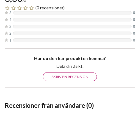
/5
(0 recensioner)
5
0
4
0
3
0
2
0
1
0
Har du den här produkten hemma?
Dela din åsikt.
SKRIV EN RECENSION
Recensioner från användare (0)