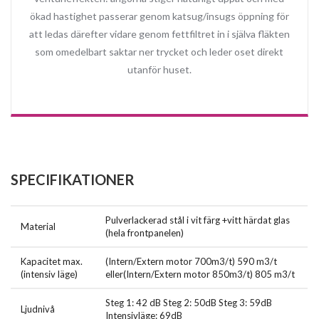
ökad hastighet passerar genom katsug/insugs öppning för
att ledas därefter vidare genom fettfiltret in i själva fläkten
som omedelbart saktar ner trycket och leder oset direkt
utanför huset.
SPECIFIKATIONER
Pulverlackerad stål i vit färg +vitt härdat glas
Material
(hela frontpanelen)
Kapacitet max.
(Intern/Extern motor 700m3/t) 590 m3/t
(intensiv läge)
eller(Intern/Extern motor 850m3/t) 805 m3/t
Steg 1: 42 dB Steg 2: 50dB Steg 3: 59dB
Ljudnivå
Intensivläge: 69dB