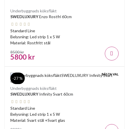
Alla underbyggnads köksfläktar levereras med energisnål led
belysning som erbjuder bästa arbetsbelysning och lyser upp
Underbyggnads köksfläkt
hela spishällens yta, vilket ger bästa kontroll över den
SWEDLUXURY
Enzo Rostfri 60cm
tillagade måltiden.
Standard Line
Belysning: Led strip 1 x 5 W
Material: Rostfritt stål
8500 kr
5800 kr
BÄSTA VAL
-27 %
Underbyggnads köksfläkt
SWEDLUXURY
Infinity Svart 60cm
Standard Line
Belysning: Led strip 1 x 5 W
Material: Svart stål +Svart glas