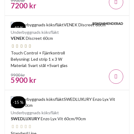
9900 kr
7200 kr
REKOMMENDERAD
-40 %
Underbyggnads köksfläkt
VENEK
Discreet 60cm
Touch Control + Fjärrkontroll
Belysning: Led strip 1 x 3 W
Material: Svart stål +Svart glas
9900 kr
5900 kr
-15 %
Underbyggnads köksfläkt
SWEDLUXURY
Enzo Lyx Vit 60cm/90cm
Standard Line