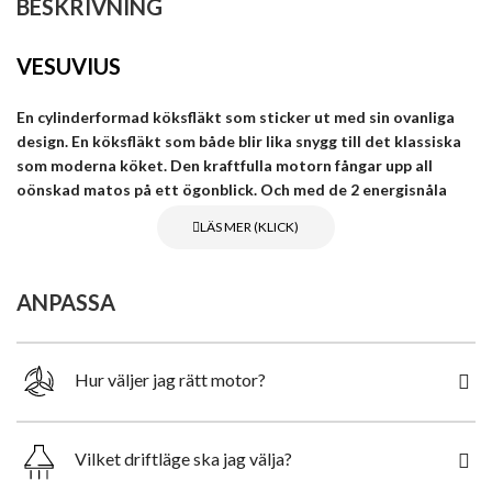
BESKRIVNING
VESUVIUS
En cylinderformad köksfläkt som sticker ut med sin ovanliga
design. En köksfläkt som både blir lika snygg till det klassiska
som moderna köket. Den kraftfulla motorn fångar upp all
oönskad matos på ett ögonblick. Och med de 2 energisnåla
LED-spots får du en perfekt belysning ovanför spishällen.
Köksfläkten är tillverkad av noggrant utvalt stål som har
pulverlackerad med modern svart matt färg som har
fettavvisande egenskaper. Utrustad med den senaste och
ANPASSA
pålitliga tekniken gör denna enhet till en fantastisk och
funktionell dekoration i ditt kök.
Hur väljer jag rätt motor?
På köksfläktens underdel sitter ett fettfilter där alla ångorna
hamnar direkt i insuget. Två energisnåla LED-spotar erbjuder en
perfekt belysning och fungerar både som rumsdekoration och
Vilket driftläge ska jag välja?
praktiskt komplement till övriga köksbelysningen.