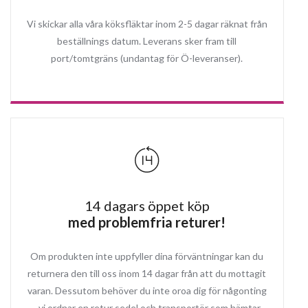
Vi skickar alla våra köksfläktar inom 2-5 dagar räknat från
beställnings datum. Leverans sker fram till
port/tomtgräns (undantag för Ö-leveranser).
14 dagars öppet köp
med problemfria returer!
Om produkten inte uppfyller dina förväntningar kan du
returnera den till oss inom 14 dagar från att du mottagit
varan. Dessutom behöver du inte oroa dig för någonting
- vi ordnar en retur sedel och transportör som hämtar