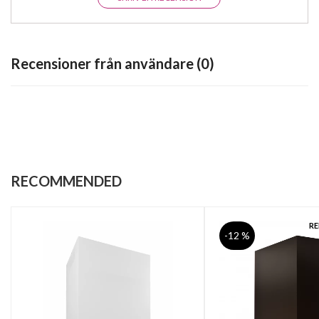
Recensioner från användare (0)
RECOMMENDED
R
-12 %