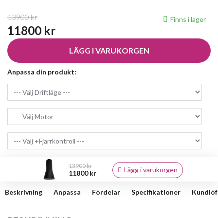
13900 kr
Finns i lager
11800 kr
LÄGG I VARUKORGEN
Anpassa din produkt:
13900 kr
Lägg i varukorgen
11800 kr
Beskrivning
Anpassa
Fördelar
Specifikationer
Kundlöf