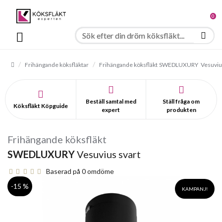
0
Frihängande köksfläktar
Frihängande köksfläkt
SWEDLUXURY
Vesuviu
Beställ samtal med
Ställ fråga om
Köksfläkt Köpguide
expert
produkten
Frihängande köksfläkt
SWEDLUXURY
Vesuvius svart
Baserad på 0 omdöme
-15 %
KAMPANJ!