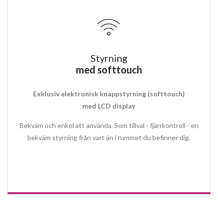
Kan användas som Plasmafilter köksfläkt
Energisnål och modern LED spot 2x2W
Aluminiumfilter
Kallrasskydd
Styrning
med softtouch
Exklusiv elektronisk knappstyrning (softtouch)
med LCD display
Bekväm och enkel att använda. Som tillval - fjärrkontroll - en
bekväm styrning från vart än i rummet du befinner dig.