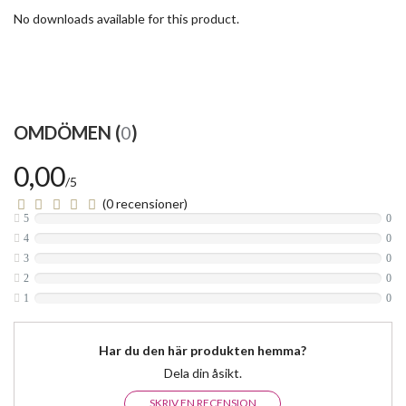
No downloads available for this product.
OMDÖMEN (
0
)
0,00
/5
(0 recensioner)
5
0
4
0
3
0
2
0
1
0
Har du den här produkten hemma?
Dela din åsikt.
SKRIV EN RECENSION