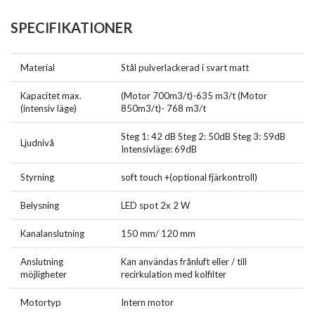
SPECIFIKATIONER
Material
Stål pulverlackerad i svart matt
Kapacitet max.
(Motor 700m3/t)-635 m3/t (Motor
(intensiv läge)
850m3/t)- 768 m3/t
Steg 1: 42 dB Steg 2: 50dB Steg 3: 59dB
Ljudnivå
Intensivläge: 69dB
Styrning
soft touch +(optional fjärkontroll)
Belysning
LED spot 2x 2 W
Kanalanslutning
150 mm/ 120 mm
Anslutning
Kan användas frånluft eller / till
möjligheter
recirkulation med kolfilter
Motortyp
Intern motor