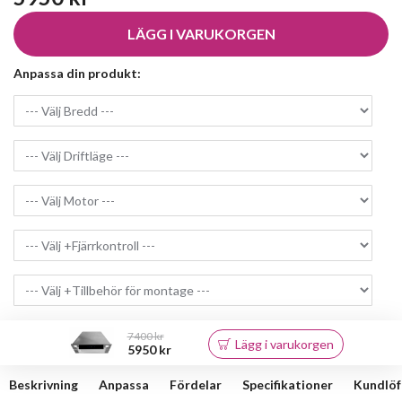
LÄGG I VARUKORGEN
Anpassa din produkt:
7400 kr
Lägg i varukorgen
5950 kr
Beskrivning
Anpassa
Fördelar
Specifikationer
Kundlöf