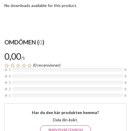
No downloads available for this product.
OMDÖMEN (
0
)
0,00
/5
(0 recensioner)
5
0
4
0
3
0
2
0
1
0
Har du den här produkten hemma?
Dela din åsikt.
SKRIV EN RECENSION