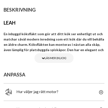
BESKRIVNING
LEAH
En inbyggd köksfläkt som gör att ditt kök ser enhetligt ut och
matchar såväl modern inredning som ett kök där du vill behålla
en äldre charm. Köksfläkten kan monteras i nästan alla skåp,
även lämplig för platsbyggda spiskåpor. Den har en elegant och
praktisk glasskärm via vilken du enkelt kan styra köksfläktens
funktioner. Och med sina två LED-spottar ger den en perfekt
belysning ovanför spishällen. Perfekt för mindre slutna kök
såväl som större kök med öppen planlösning. Med flera
ANPASSA
kraftfulla motor alternativ kan den modifieras efter dina
preferenser och monterings förhållanden.
Hur väljer jag rätt motor?
Köksfläkten är tillverkad av noggrant utvalt rostfritt stål och en
mycket användarvänlig pekskärm i svart härdat glas via vilken
styrning av köksfläkten är super enkel. Köksfläkten är utrustad