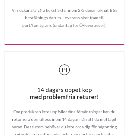
Vi skickar alla våra köksfläktar inom 2-5 dagar räknat från
beställnings datum. Leverans sker fram till
port/tomtgräns (undantag för Ö-leveranser).
14 dagars öppet köp
med problemfria returer!
Om produkten inte uppfyller dina förväntningar kan du
returnera den till oss inom 14 dagar från att du mottagit
varan. Dessutom behöver du inte oroa dig för någonting
- vi ordnar en retur sedel och transportör som hämtar