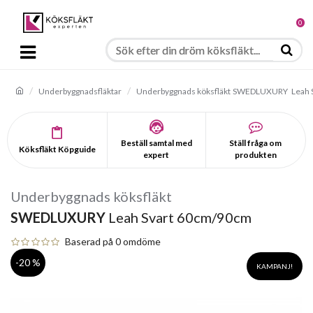
0
Underbyggnadsfläktar
Underbyggnads köksfläkt
SWEDLUXURY
Leah 
Beställ samtal med
Ställ fråga om
Köksfläkt Köpguide
expert
produkten
Underbyggnads köksfläkt
SWEDLUXURY
Leah Svart 60cm/90cm
Baserad på 0 omdöme
-20 %
KAMPANJ!