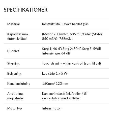
SPECIFIKATIONER
Material
Rostfritt stål + svart härdat glas
Kapacitet max.
(Motor 700 m3/t)-635 m3/t eller (Motor
(intensiv läge)
850 m3/t)- 768m3/t
Steg 1: 46 dB Steg 2: 50dB Steg 3: 59dB
Ljudnivå
Intensivläge: 64 dB
Styrning
touchstryning + fjärrkontroll (som tillval)
Belysning
Led strip 1 x 5 W
Kanalanslutning
150mm/ 120 mm
Anslutning
Kan användas frånluft eller / till
möjligheter
recirkulation med kolfilter
Motortyp
Intern motor