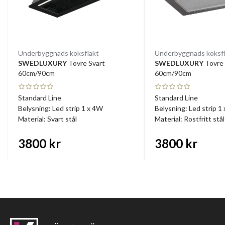
Underbyggnads köksfläkt
Underbyggnads köksfl
SWEDLUXURY
Tovre Svart
SWEDLUXURY
Tovre 
60cm/90cm
60cm/90cm
Standard Line
Standard Line
Belysning: Led strip 1 x 4W
Belysning: Led strip 1
Material: Svart stål
Material: Rostfritt stål
3800 kr
3800 kr