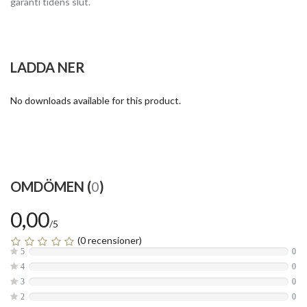
garanti tidens slut.
LADDA NER
No downloads available for this product.
OMDÖMEN (
0
)
0,00
/5
(0 recensioner)
5
0
4
0
3
0
2
0