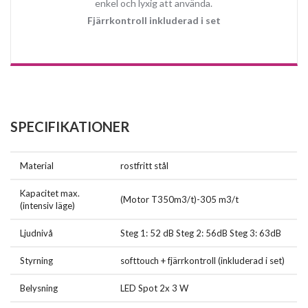
enkel och lyxig att använda.
Fjärrkontroll inkluderad i set
SPECIFIKATIONER
Material
rostfritt stål
Kapacitet max.
(Motor T350m3/t)-305 m3/t
(intensiv läge)
Ljudnivå
Steg 1: 52 dB Steg 2: 56dB Steg 3: 63dB
Styrning
softtouch + fjärrkontroll (inkluderad i set)
Belysning
LED Spot 2x 3 W