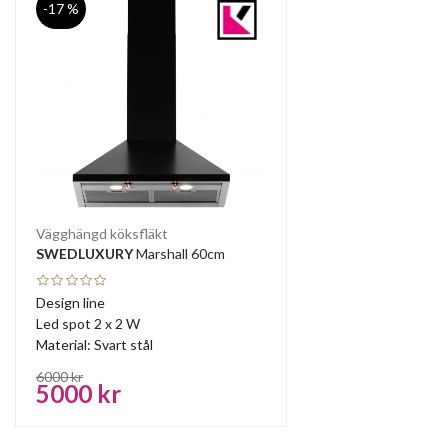
-17 %
Vägghängd köksfläkt
SWEDLUXURY
Marshall 60cm
Design line
Led spot 2 x 2 W
Material: Svart stål
6000 kr
5000 kr