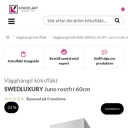
0
Vägghängd köksfläkt
Vägghängd köksfläkt
SWEDLUXURY
Juno rostfri
Beställ samtal med
Ställ fråga om
Köksfläkt Köpguide
expert
produkten
Vägghängd köksfläkt
SWEDLUXURY
Juno rostfri 60cm
Baserad på 0 omdöme
-22 %
KAMPANJ!