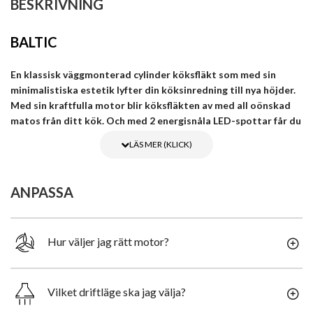
BESKRIVNING
BALTIC
En klassisk väggmonterad cylinder köksfläkt som med sin
minimalistiska estetik lyfter din köksinredning till nya höjder.
Med sin kraftfulla motor blir köksfläkten av med all oönskad
matos från ditt kök. Och med 2 energisnåla LED-spottar får du
en perfekt belysning över spishällen.
Köksfläkten är tillverkad av noggrant utvalt stål som pulverlackeras
i en vit fettavvisande färg och utrustats med den senaste och
ANPASSA
pålitliga tekniken.
Energisnål och behaglig LED-belysning med en temperatur på
3000K erbjuder en snygg belysning som fungerar både som
Hur väljer jag rätt motor?
rumsdekoration och praktiskt komplement till övriga
köksbelysningen.
Styrning av köksfläkten sker via soft touch knappar som har
Vilket driftläge ska jag välja?
placerats centralt på kåpans framsida. Här kan du enkelt styra över