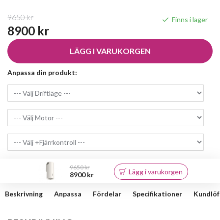
9650 kr
Finns i lager
8900 kr
LÄGG I VARUKORGEN
Anpassa din produkt:
9650 kr
Lägg i varukorgen
8900 kr
Beskrivning
Anpassa
Fördelar
Specifikationer
Kundlöf