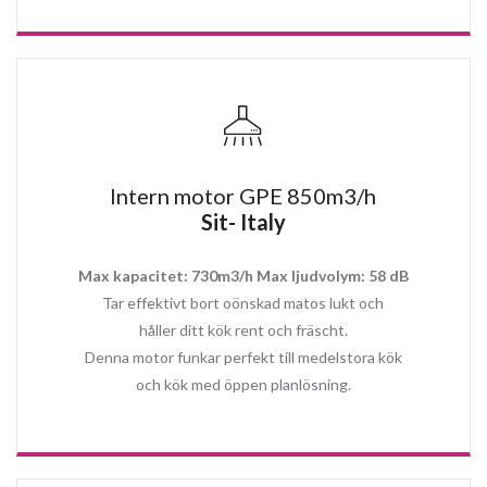
filtrering upplevelse som möjligt rekommenderar Köksfläkt
Experten att uppgradera till motor 850m3/h.
Recirkulation med Plasmafilter
som rengör matoset i ditt kök
upp till hela 99%. Med en livslängd upp till 15år och en
underhållsfri funktion kan du fokusera på annat viktigt medan
köksfläkten alltid gör jobbet.
OBS! Det är endast med Plasmafilter som du kan uppnå effekt som
Intern motor GPE 850m3/h
liknar bortforsling av oset utanför huset.
Sit- Italy
Max kapacitet: 730m3/h Max ljudvolym: 58 dB
Topp Egenskaper:
Tar effektivt bort oönskad matos lukt och
Tyst och effektiv 4 stegs motor (3 steg + 1 boost läge)
håller ditt kök rent och fräscht.
Ljudlös drift med Extern vinds motor
Denna motor funkar perfekt till medelstora kök
Timer – ställ in efter gångs läge
Soft touch knapp styrning och fjärrkontroll
och kök med öppen planlösning.
Enkel att rengöra
Anpassad både för frånluft och recirkulation drift
Kan användas som Plasmafilter köksfläkt
Energisnål och modern LED strip 2x3W (Traditionellt varm vitt