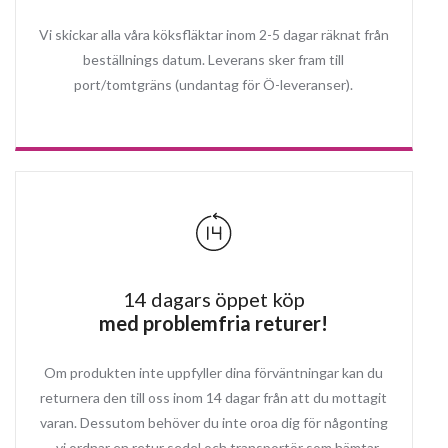
Vi skickar alla våra köksfläktar inom 2-5 dagar räknat från
beställnings datum. Leverans sker fram till
port/tomtgräns (undantag för Ö-leveranser).
14 dagars öppet köp
med problemfria returer!
Om produkten inte uppfyller dina förväntningar kan du
returnera den till oss inom 14 dagar från att du mottagit
varan. Dessutom behöver du inte oroa dig för någonting
- vi ordnar en retur sedel och transportör som hämtar