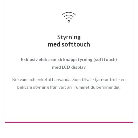
belysning 3000K)
Aluminiumfilter i matchande vit färg
Kallrasskydd
Styrning
med softtouch
Exklusiv elektronisk knappstyrning (softtouch)
med LCD display
Bekväm och enkel att använda. Som tillval - fjärrkontroll - en
bekväm styrning från vart än i rummet du befinner dig.