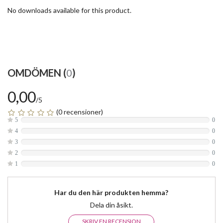
No downloads available for this product.
OMDÖMEN (
0
)
0,00
/5
(0 recensioner)
5
0
4
0
3
0
2
0
1
0
Har du den här produkten hemma?
Dela din åsikt.
SKRIV EN RECENSION