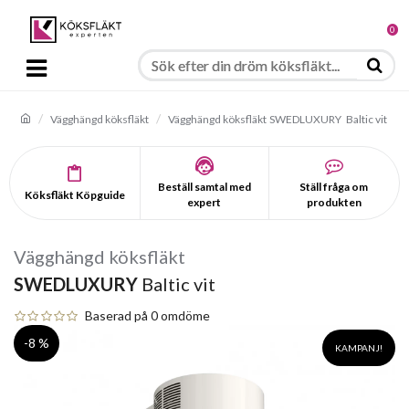
0
Vägghängd köksfläkt
Vägghängd köksfläkt
SWEDLUXURY
Baltic vit
Beställ samtal med
Ställ fråga om
Köksfläkt Köpguide
expert
produkten
Vägghängd köksfläkt
SWEDLUXURY
Baltic vit
Baserad på 0 omdöme
-8 %
KAMPANJ!