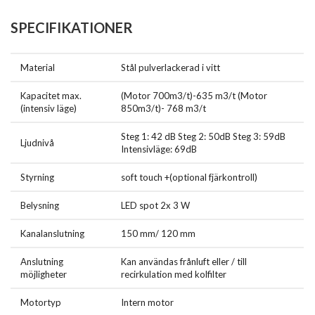
SPECIFIKATIONER
Material
Stål pulverlackerad i vitt
Kapacitet max.
(Motor 700m3/t)-635 m3/t (Motor
(intensiv läge)
850m3/t)- 768 m3/t
Steg 1: 42 dB Steg 2: 50dB Steg 3: 59dB
Ljudnivå
Intensivläge: 69dB
Styrning
soft touch +(optional fjärkontroll)
Belysning
LED spot 2x 3 W
Kanalanslutning
150 mm/ 120 mm
Anslutning
Kan användas frånluft eller / till
möjligheter
recirkulation med kolfilter
Motortyp
Intern motor