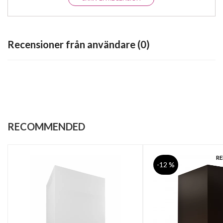
Recensioner från användare (0)
RECOMMENDED
R
-12 %