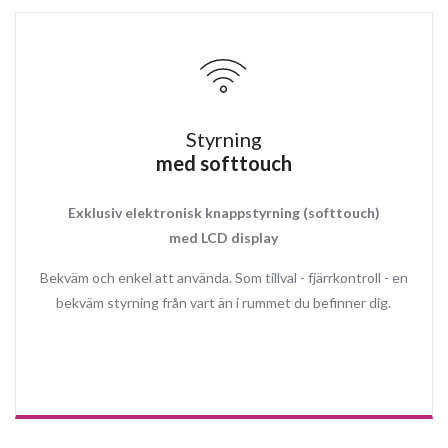
Energisnål och modern LED strip 2x3W (Traditionellt varm vitt
belysning 3000K)
Aluminiumfilter i matchande vit färg
Kallrasskydd
Styrning
med softtouch
Exklusiv elektronisk knappstyrning (softtouch)
med LCD display
Bekväm och enkel att använda. Som tillval - fjärrkontroll - en
bekväm styrning från vart än i rummet du befinner dig.