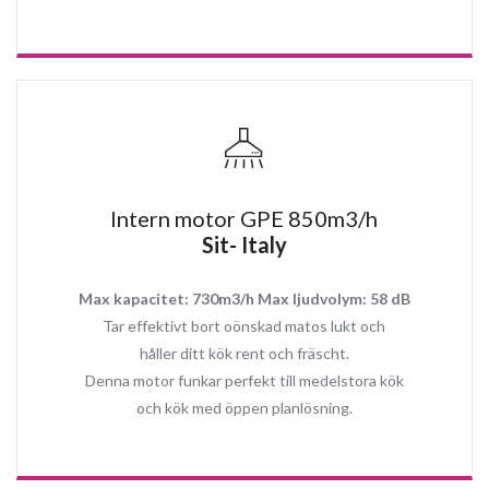
Recirkulation med STANDARD kolfilter
för att maxa en så bra
filtrering upplevelse som möjligt rekommenderar Köksfläkt
Experten att uppgradera till motor 850m3/h.
Recirkulation med Plasmafilter
som rengör matoset i ditt kök
upp till hela 99%. Med en livslängd upp till 15år och en
underhållsfri funktion kan du fokusera på annat viktigt medan
köksfläkten alltid gör jobbet.
OBS! Det är endast med Plasmafilter som du kan uppnå effekt som
Intern motor GPE 850m3/h
liknar bortforsling av oset utanför huset.
Sit- Italy
Max kapacitet: 730m3/h Max ljudvolym: 58 dB
Topp Egenskaper:
Tar effektivt bort oönskad matos lukt och
Tyst och effektiv 4 stegs motor (3 steg + 1 boost läge)
håller ditt kök rent och fräscht.
Ljudlös drift med Extern vinds motor
Denna motor funkar perfekt till medelstora kök
Timer – ställ in efter gångs läge
Soft touch knapp styrning och fjärrkontroll
och kök med öppen planlösning.
Enkel att rengöra
Anpassad både för frånluft och recirkulation drift
Kan användas som Plasmafilter köksfläkt