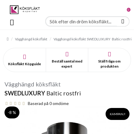
0
Vägghängd köksfläkt
Vägghängd köksfläkt
SWEDLUXURY
Baltic rostfri
Beställ samtal med
Ställ fråga om
Köksfläkt Köpguide
expert
produkten
Vägghängd köksfläkt
SWEDLUXURY
Baltic rostfri
Baserad på 0 omdöme
-8 %
KAMPANJ!