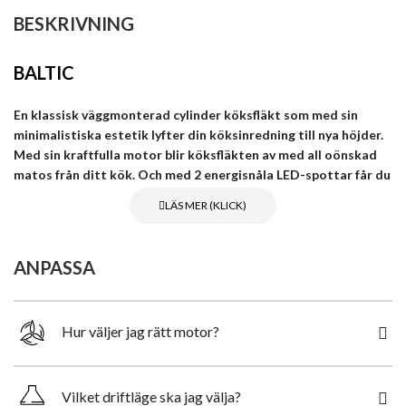
BESKRIVNING
BALTIC
En klassisk väggmonterad cylinder köksfläkt som med sin
minimalistiska estetik lyfter din köksinredning till nya höjder.
Med sin kraftfulla motor blir köksfläkten av med all oönskad
matos från ditt kök. Och med 2 energisnåla LED-spottar får du
en perfekt belysning över spishällen.
Köksfläkten är tillverkad av noggrant utvalt stål som pulverlackeras
i en vit fettavvisande färg och utrustats med den senaste och
ANPASSA
pålitliga tekniken.
Energisnål och behaglig LED-belysning med en temperatur på
3000K erbjuder en snygg belysning som fungerar både som
Hur väljer jag rätt motor?
rumsdekoration och praktiskt komplement till övriga
köksbelysningen.
Styrning av köksfläkten sker via soft touch knappar som har
Vilket driftläge ska jag välja?