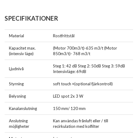
SPECIFIKATIONER
Material
Rostfrittstål
Kapacitet max.
(Motor 700m3/t)-635 m3/t (Motor
(intensiv läge)
850m3/t)- 768 m3/t
Steg 1: 42 dB Steg 2: 50dB Steg 3: 59dB
Ljudnivå
Intensivläge: 69dB
Styrning
soft touch +(optional fjärkontroll)
Belysning
LED spot 2x 3 W
Kanalanslutning
150 mm/ 120 mm
Anslutning
Kan användas frånluft eller / till
möjligheter
recirkulation med kolfilter