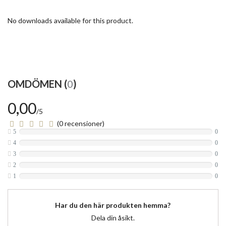
No downloads available for this product.
OMDÖMEN (
0
)
0,00
/5
(0 recensioner)
5
0
4
0
3
0
2
0
1
0
Har du den här produkten hemma?
Dela din åsikt.