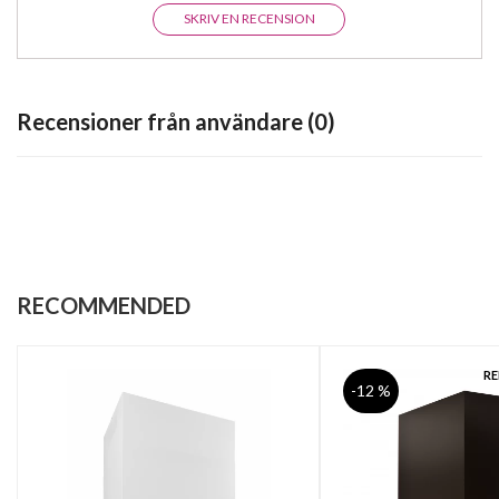
SKRIV EN RECENSION
Recensioner från användare (0)
RECOMMENDED
R
-12 %