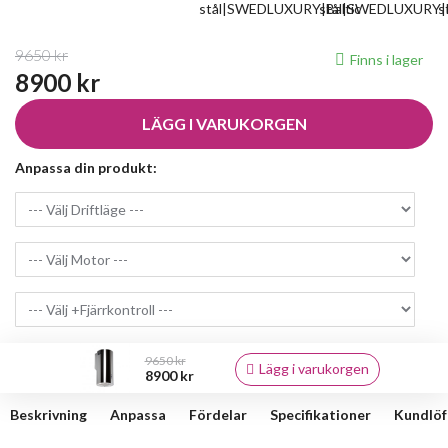
9650 kr
Finns i lager
8900 kr
LÄGG I VARUKORGEN
Anpassa din produkt:
9650 kr
Lägg i varukorgen
8900 kr
Beskrivning
Anpassa
Fördelar
Specifikationer
Kundlöf